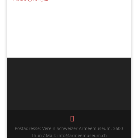
Postadresse: Verein Schweizer Armeemuseum, 3600
Thun / Mail: info@armeemuseum.ch