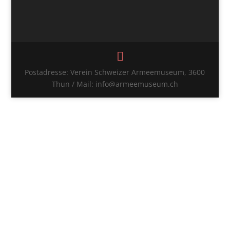
Postadresse: Verein Schweizer Armeemuseum, 3600
Thun / Mail: info@armeemuseum.ch