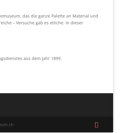
meemuseum, das die ganze Palette an Material und
iche – Versuche gab es etliche. In dieser
ngsdienstes aus dem Jahr 1899.
seum.ch