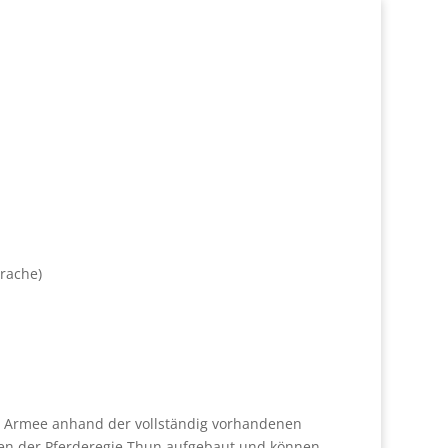
prache)
r Armee anhand der vollständig vorhandenen
n der Pferderegie Thun aufgebaut und können