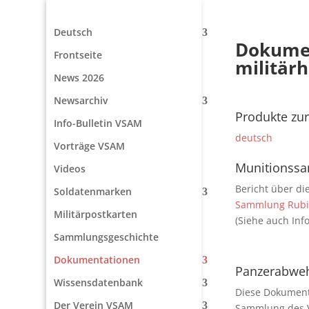
Deutsch
Dokumen
Frontseite
militär
News 2026
Newsarchiv
Produkte zu
Info-Bulletin VSAM
deutsch
Vorträge VSAM
Munitionss
Videos
Bericht über di
Soldatenmarken
Sammlung Rub
Militärpostkarten
(Siehe auch Inf
Sammlungsgeschichte
Dokumentationen
Panzerabwe
Wissensdatenbank
Diese Dokument
Der Verein VSAM
Sammlung des V