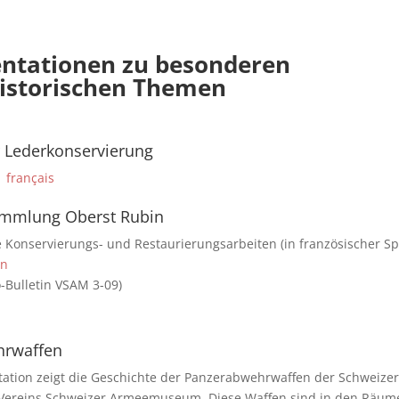
tationen zu besonderen
historischen Themen
r Lederkonservierung
français
ammlung Oberst Rubin
e Konservierungs- und Restaurierungsarbeiten (in französischer S
in
o-Bulletin VSAM 3-09)
hrwaffen
ation zeigt die Geschichte der Panzerabwehrwaffen der Schweize
ereins Schweizer Armeemuseum. Diese Waffen sind in den Räume