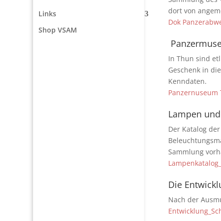
dort von angem
Links
Dok Panzerabw
Shop VSAM
Panzermuse
In Thun sind et
Geschenk in die
Kenndaten.
Panzernuseum 
Lampen und
Der Katalog der
Beleuchtungsmat
Sammlung vorh
Lampenkatalog
Die Entwickl
Nach der Ausmus
Entwicklung_Sc