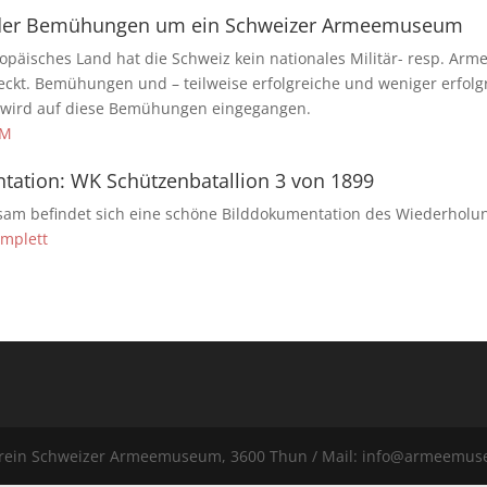
 der Bemühungen um ein Schweizer Armeemuseum
ropäisches Land hat die Schweiz kein nationales Militär- resp. Ar
ckt. Bemühungen und – teilweise erfolgreiche und weniger erfolgre
wird auf diese Bemühungen eingegangen.
AM
tation: WK Schützenbatallion 3 von 1899
Vsam befindet sich eine schöne Bilddokumentation des Wiederholu
mplett
erein Schweizer Armeemuseum, 3600 Thun / Mail: info@armeemu