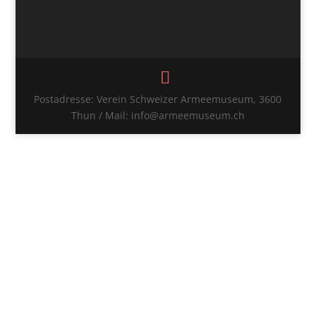
Postadresse: Verein Schweizer Armeemuseum, 3600
Thun / Mail: info@armeemuseum.ch