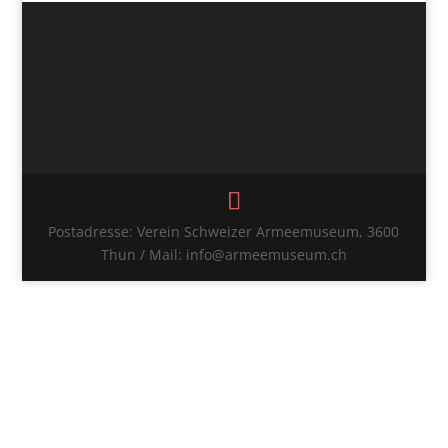
Postadresse: Verein Schweizer Armeemuseum, 3600
Thun / Mail: info@armeemuseum.ch