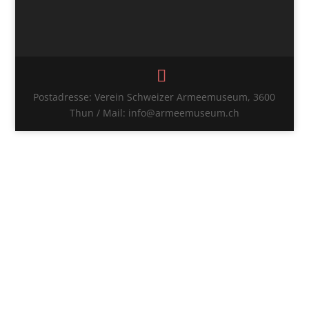
Postadresse: Verein Schweizer Armeemuseum, 3600
Thun / Mail: info@armeemuseum.ch