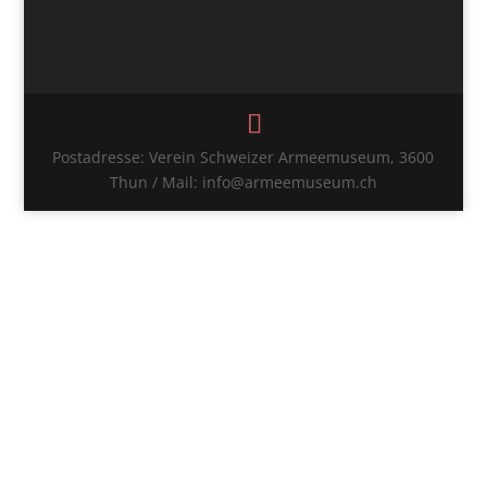
Postadresse: Verein Schweizer Armeemuseum, 3600
Thun / Mail: info@armeemuseum.ch