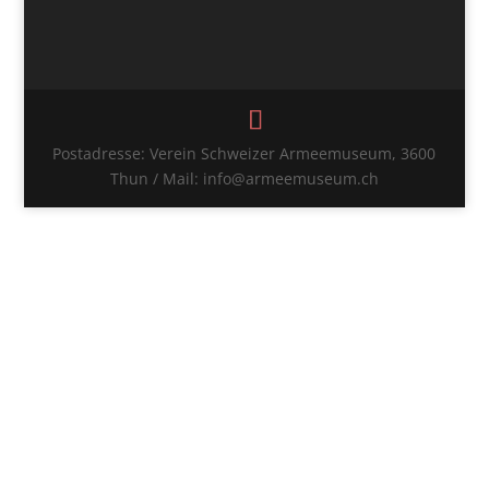
Postadresse: Verein Schweizer Armeemuseum, 3600
Thun / Mail: info@armeemuseum.ch