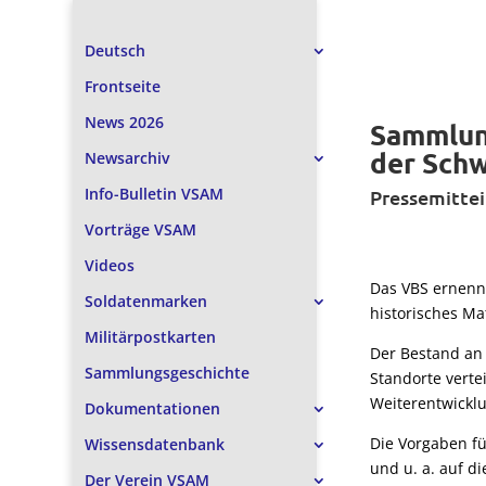
Deutsch
Frontseite
News 2026
Sammlung
der Sch
Newsarchiv
Info-Bulletin VSAM
Pressemittei
Vorträge VSAM
Videos
Das VBS ernenn
Soldatenmarken
historisches Ma
Militärpostkarten
Der Bestand an 
Sammlungsgeschichte
Standorte vert
Weiterentwicklu
Dokumentationen
Die Vorgaben f
Wissensdatenbank
und u. a. auf 
Der Verein VSAM