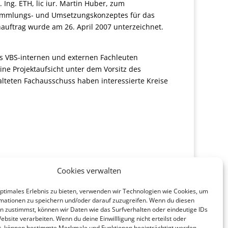
Ing. ETH, lic iur. Martin Huber, zum
 Sammlungs- und Umsetzungskonzeptes für das
auftrag wurde am 26. April 2007 unterzeichnet.
us VBS-internen und externen Fachleuten
ine Projektaufsicht unter dem Vorsitz des
alteten Fachausschuss haben interessierte Kreise
Cookies verwalten
optimales Erlebnis zu bieten, verwenden wir Technologien wie Cookies, um
mationen zu speichern und/oder darauf zuzugreifen. Wenn du diesen
n zustimmst, können wir Daten wie das Surfverhalten oder eindeutige IDs
ebsite verarbeiten. Wenn du deine Einwillligung nicht erteilst oder
t, können bestimmte Merkmale und Funktionen beeinträchtigt werden.