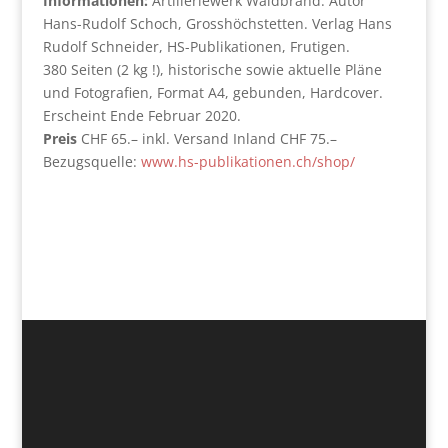
Informationen:
Artilleriewerk Waldbrand. Autor
Hans-Rudolf Schoch, Grosshöchstetten. Verlag Hans
Rudolf Schneider, HS-Publikationen, Frutigen.
380 Seiten (2 kg !), historische sowie aktuelle Pläne
und Fotografien, Format A4, gebunden, Hardcover.
Erscheint Ende Februar 2020.
Preis
CHF 65.– inkl. Versand Inland CHF 75.–
Bezugsquelle:
www.hs-publikationen.ch/shop/