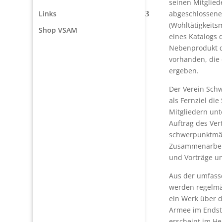
seinen Mitglied
abgeschlossene
Links
(Wohltätigkeits
Shop VSAM
eines Katalogs 
Nebenprodukt di
vorhanden, die 
ergeben.
Der Verein Sch
als Fernziel di
Mitgliedern unt
Auftrag des Ve
schwerpunktmäs
Zusammenarbeit 
und Vorträge un
Aus der umfas
werden regelmäs
ein Werk über d
Armee im Endst
erscheint im He