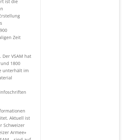
t ist die
en
Erstellung
ls
1900
ligen Zeit
. Der VSAM hat
 rund 1800
e unterhält im
terial
Infoschriften
formationen
et. Aktuell ist
er Schweizer
eizer Armee»
VSAM – sind auf