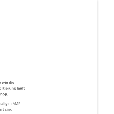
 wie die
rtierung läuft
-Shop.
emaligen AMP
rt sind –