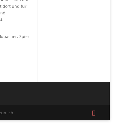
 dort und für
und
d.
Hubacher, Spiez
seum.ch