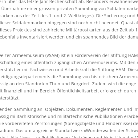
ern über das letzte Jahr Rechenschaft ab. Besonders erwähnenswer
 Übernahme einer grossen privaten Sammlung von Soldatenmark
marken aus der Zeit des 1. und 2. Weltkrieges). Die Sortierung und 
dieser Soldatenmarken hingegen sind noch nicht beendet. Quasi a
eses Projektes sind zahlreiche Militärpostkarten aus der Zeit ab 
ebenfalls inventarisiert werden und ein spannendes Bild der dama
weizer Armeemuseum (VSAM) ist ein Förderverein der Stiftung HAM
e Schaffung eines öffentlich zugänglichen Armeemuseums. Mit den
erstützt er mit Fachwissen und Arbeitskraft die Stiftung HAM. Dies
rteidigungsdepartements die Sammlung von historischem Armeema
sig an den Standorten Thun und Burgdorf. Zudem wird die enge
finanziell und im Bereich Öffentlichkeitsarbeit erfolgreich durch 
terstützt.
senden Sammlung an Objekten, Dokumenten, Reglementen und In
sig militärhistorische und militärtechnische Publikationen erarbeit
ie vorbereiteten Zerstörungen (Sprengobjekte und Hindernisse) d
adium. Das umfangreiche Standartwerk «Wunderwaffen der Schw
rbst. Alle News – zu Publikationen, Vorträgen und Aktivitäten des 