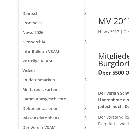
Deutsch
MV 201
Frontseite
News 2017
|
0 
News 2026
Newsarchiv
Info-Bulletin VSAM
Mitglie
Vorträge VSAM
Burgdor
Videos
Über 5500 
Soldatenmarken
Militärpostkarten
Der Verein Sch
Sammlungsgeschichte
Übernahme eine
jedoch noch. D
Dokumentationen
Der Vorstand le
Wissensdatenbank
Burgdorf – wo d
Der Verein VSAM