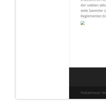
der soeben akt
viele Sammler 
Reglementen bis
Postadresse: V