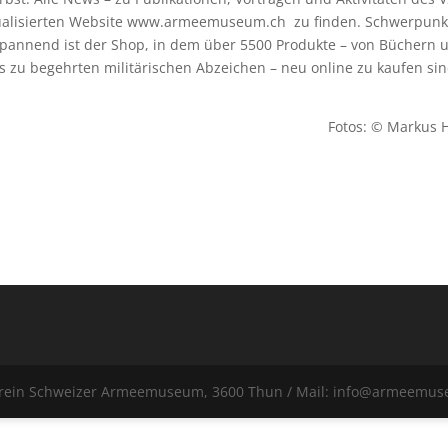
ualisierten Website www.armeemuseum.ch zu finden. Schwerpunkt
spannend ist der Shop, in dem über 5500 Produkte – von Büchern 
 zu begehrten militärischen Abzeichen – neu online zu kaufen sin
Fotos: © Markus 
erein Schweizer Armeemuseum, 3600 Thun / Mail: info@armeemu