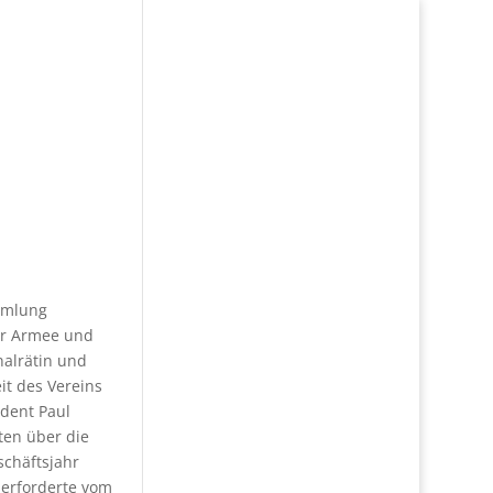
ammlung
der Armee und
nalrätin und
eit des Vereins
ident Paul
ten über die
schäftsjahr
 erforderte vom