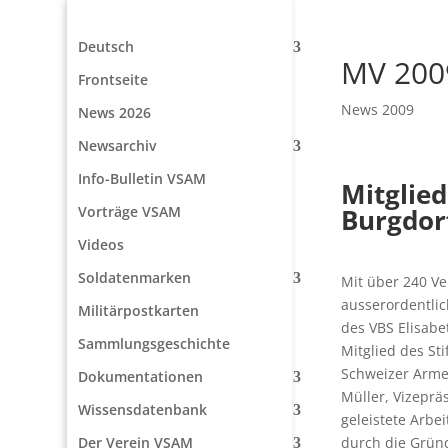
Deutsch
MV 200
Frontseite
News 2009
News 2026
Newsarchiv
Info-Bulletin VSAM
Mitglie
Vorträge VSAM
Burgdor
Videos
Soldatenmarken
Mit über 240 V
ausserordentli
Militärpostkarten
des VBS Elisabe
Sammlungsgeschichte
Mitglied des Sti
Schweizer Arme
Dokumentationen
Müller, Vizeprä
Wissensdatenbank
geleistete Arb
durch die Gründ
Der Verein VSAM