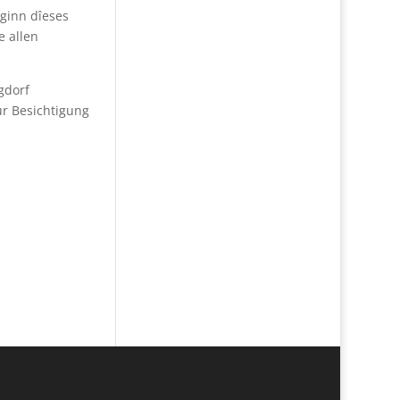
eginn dîeses
e allen
gdorf
r Besichtigung