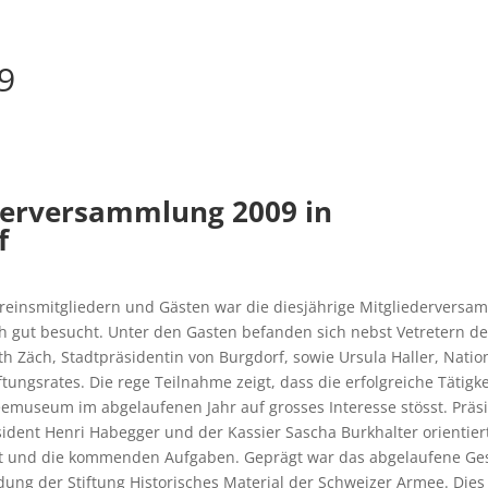
9
derversammlung 2009 in
f
ereinsmitgliedern und Gästen war die diesjährige Mitgliedervers
ch gut besucht. Unter den Gasten befanden sich nebst Vetretern 
th Zäch, Stadtpräsidentin von Burgdorf, sowie Ursula Haller, Natio
ftungsrates. Die rege Teilnahme zeigt, dass die erfolgreiche Tätigk
emuseum im abgelaufenen Jahr auf grosses Interesse stösst. Präs
sident Henri Habegger und der Kassier Sascha Burkhalter orientier
eit und die kommenden Aufgaben. Geprägt war das abgelaufene Ge
ung der Stiftung Historisches Material der Schweizer Armee. Dies