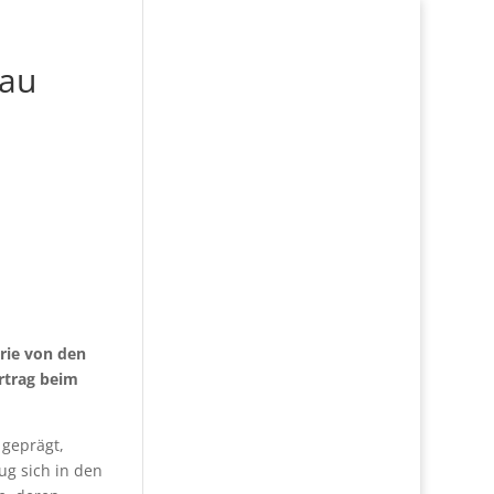
hau
erie von den
rtrag beim
 geprägt,
ug sich in den