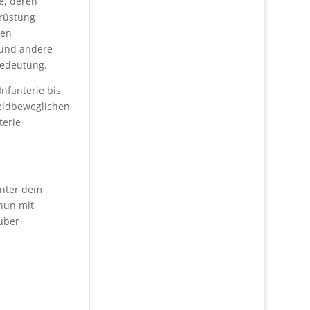
e, deren
srüstung
nen
 und andere
edeutung.
nfanterie bis
eldbeweglichen
terie
inter dem
Thun mit
 über