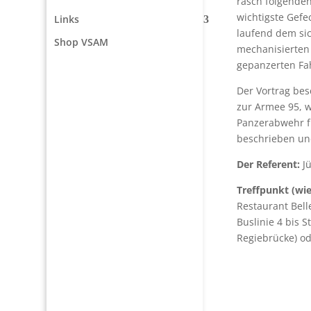
rasch folgenden
wichtigste Gefe
Links
laufend dem si
Shop VSAM
mechanisierten
gepanzerten F
Der Vortrag bes
zur Armee 95, 
Panzerabwehr f
beschrieben und
Der Referent:
Jü
Treffpunkt (wie
Restaurant Bell
Buslinie 4 bis 
Regiebrücke) o