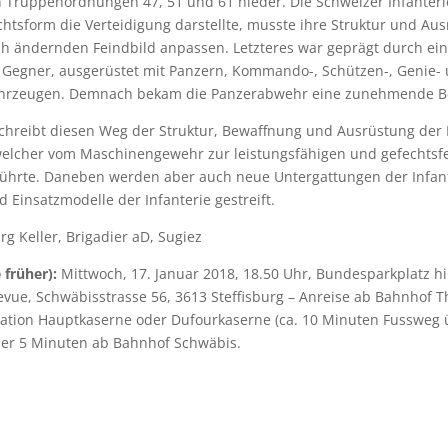
 Truppenordnungen 47, 51 und 61 nieder. Die Schweizer Infanteri
chtsform die Verteidigung darstellte, musste ihre Struktur und Au
ch ändernden Feindbild anpassen. Letzteres war geprägt durch ei
 Gegner, ausgerüstet mit Panzern, Kommando-, Schützen-, Genie-
ahrzeugen. Demnach bekam die Panzerabwehr eine zunehmende B
chreibt diesen Weg der Struktur, Bewaffnung und Ausrüstung der I
welcher vom Maschinengewehr zur leistungsfähigen und gefechtsf
ührte. Daneben werden aber auch neue Untergattungen der Infan
 Einsatzmodelle der Infanterie gestreift.
rg Keller, Brigadier aD, Sugiez
 früher):
Mittwoch, 17. Januar 2018, 18.50 Uhr, Bundesparkplatz h
evue, Schwäbisstrasse 56, 3613 Steffisburg – Anreise ab Bahnhof 
Station Hauptkaserne oder Dufourkaserne (ca. 10 Minuten Fussweg
der 5 Minuten ab Bahnhof Schwäbis.