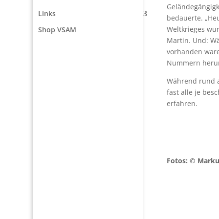
Geländegängigk
Links
bedauerte. „He
Weltkrieges wur
Shop VSAM
Martin. Und: W
vorhanden waren
Nummern heru
Während rund a
fast alle je be
erfahren.
Fotos: © Marku