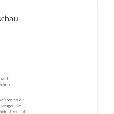
schau
 Michiel
echnik
 Referenten die
hrzeugen die
eitlichkeit auf