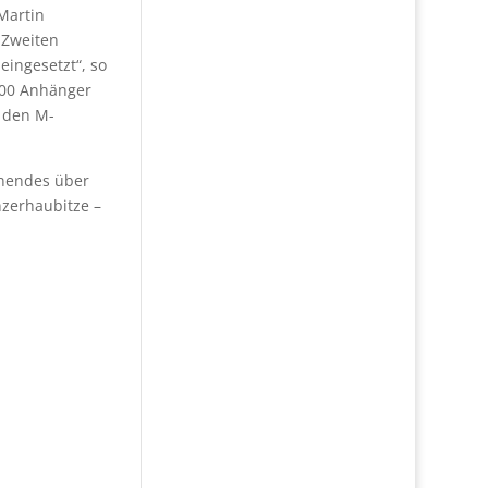
Martin
 Zweiten
eingesetzt“, so
000 Anhänger
t den M-
nnendes über
nzerhaubitze –