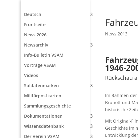
Deutsch
Fahrze
Frontseite
News 2013
News 2026
Newsarchiv
Info-Bulletin VSAM
Fahrzeu
Vorträge VSAM
1946-20
Videos
Rückschau a
Soldatenmarken
Im Rahmen der 
Militärpostkarten
Brunott und Max
Sammlungsgeschichte
historische Zei
Dokumentationen
Mit Original-Fi
Wissensdatenbank
Geschichte im m
Entwicklung der
Der Verein VSAM