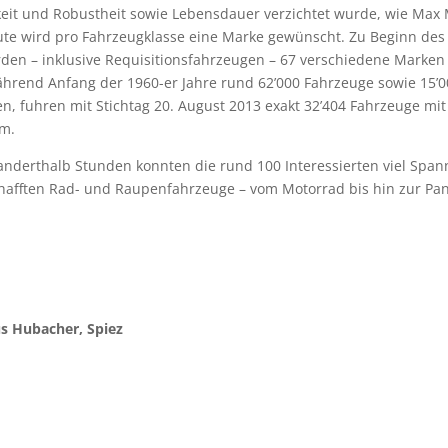
eit und Robustheit sowie Lebensdauer verzichtet wurde, wie Max 
ute wird pro Fahrzeugklasse eine Marke gewünscht. Zu Beginn des
den – inklusive Requisitionsfahrzeugen – 67 verschiedene Marken 
ährend Anfang der 1960-er Jahre rund 62’000 Fahrzeuge sowie 15’
, fuhren mit Stichtag 20. August 2013 exakt 32’404 Fahrzeuge mi
m.
nderthalb Stunden konnten die rund 100 Interessierten viel Spa
schafften Rad- und Raupenfahrzeuge – vom Motorrad bis hin zur Pa
s Hubacher, Spiez