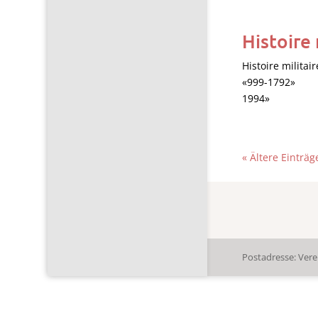
Histoire 
Histoire militai
«999-1792
1994» j
« Ältere Einträg
Postadresse: Ver