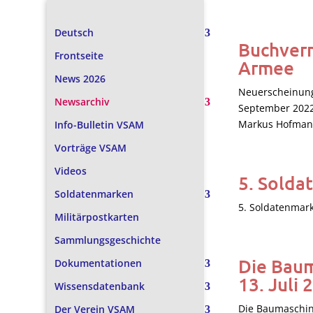
Deutsch
Buchvern
Frontseite
Armee
News 2026
Neuerscheinung
Newsarchiv
September 2022
Markus Hofmann 
Info-Bulletin VSAM
Vorträge VSAM
Videos
5. Solda
Soldatenmarken
5. Soldatenmark
Militärpostkarten
Sammlungsgeschichte
Die Baum
Dokumentationen
13. Juli 
Wissensdatenbank
Die Baumaschin
Der Verein VSAM