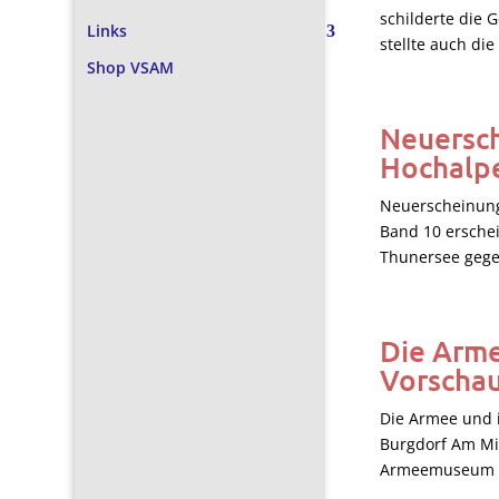
schilderte die 
Links
stellte auch di
Shop VSAM
Neuersch
Hochalp
Neuerscheinung
Band 10 erschei
Thunersee gegen
Die Arme
Vorscha
Die Armee und 
Burgdorf Am Mit
Armeemuseum in