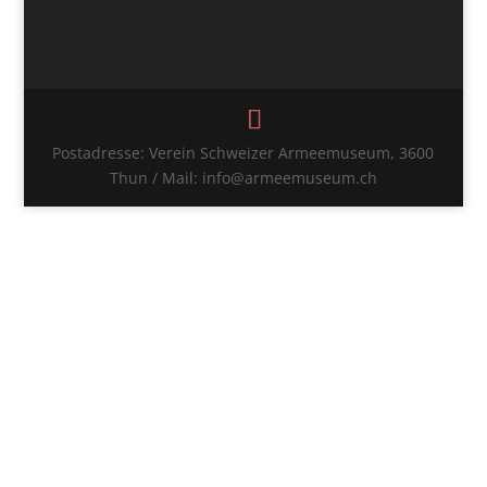
Postadresse: Verein Schweizer Armeemuseum, 3600
Thun / Mail: info@armeemuseum.ch