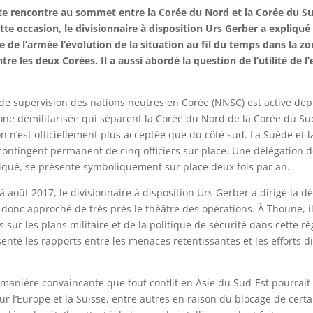
te rencontre au sommet entre la Corée du Nord et la Corée du Su
tte occasion, le divisionnaire à disposition Urs Gerber a expliqué 
 de l’armée l’évolution de la situation au fil du temps dans la z
ntre les deux Corées. Il a aussi abordé la question de l’utilité de
e supervision des nations neutres en Corée (NNSC) est active dep
one démilitarisée qui séparent la Corée du Nord de la Corée du Su
n n’est officiellement plus acceptée que du côté sud. La Suède et l
contingent permanent de cinq officiers sur place. Une délégation d
iqué, se présente symboliquement sur place deux fois par an.
à août 2017, le divisionnaire à disposition Urs Gerber a dirigé la d
 donc approché de très près le théâtre des opérations. À Thoune, il
rs sur les plans militaire et de la politique de sécurité dans cette r
senté les rapports entre les menaces retentissantes et les efforts 
e manière convaincante que tout conflit en Asie du Sud-Est pourrait
ur l’Europe et la Suisse, entre autres en raison du blocage de certa