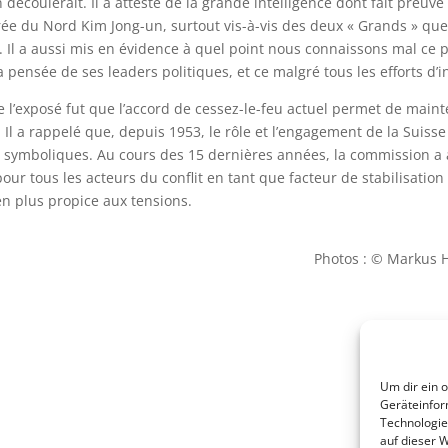
 découlerait. Il a attesté de la grande intelligence dont fait preuve
e du Nord Kim Jong-un, surtout vis-à-vis des deux « Grands » que 
e. Il a aussi mis en évidence à quel point nous connaissons mal ce 
 pensée de ses leaders politiques, et ce malgré tous les efforts d’
e l’exposé fut que l’accord de cessez-le-feu actuel permet de maint
. Il a rappelé que, depuis 1953, le rôle et l’engagement de la Suisse
symboliques. Au cours des 15 dernières années, la commission a 
our tous les acteurs du conflit en tant que facteur de stabilisation
en plus propice aux tensions.
Photos : © Markus 
Um dir ein 
Geräteinfor
Technologie
auf dieser W