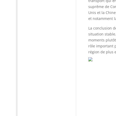
transport qui en
suprême de Coré
Unis et la Chin
et notamment la
La conclusion d
situation stable
moments plutôt 
rôle important p
région de plus 