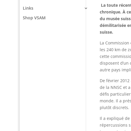
La toute récen
Links
chronique. À ce
Shop VSAM
du musée suisse
démilitarisée e
suisse.
La Commission d
les 240 km de z
cette commissio
disposent d’un 
autre pays impl
De février 2012 
de la NNSC et a
défis particulie
monde. Il a pré
plutôt discrets.
Il a expliqué d
répercussions s