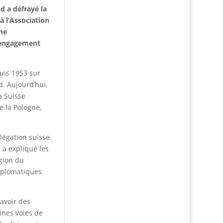
d a défrayé la
à l’Association
one
 l’engagement
uis 1953 sur
d. Aujourd’hui,
a Suisse
e la Pologne,
élégation suisse
 a expliqué les
égion du
diplomatiques
 avoir des
ines voies de