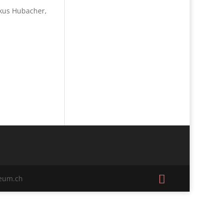
kus Hubacher,
seum.ch