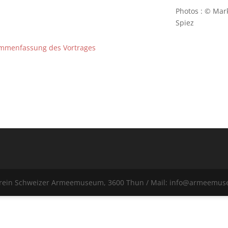
Photos : © Mar
Spiez
mmenfassung des Vortrages
erein Schweizer Armeemuseum, 3600 Thun / Mail: info@armeemu