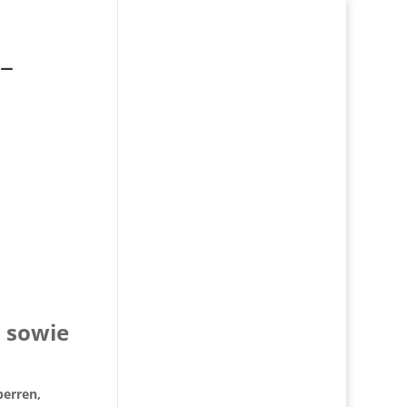
 –
 sowie
perren,