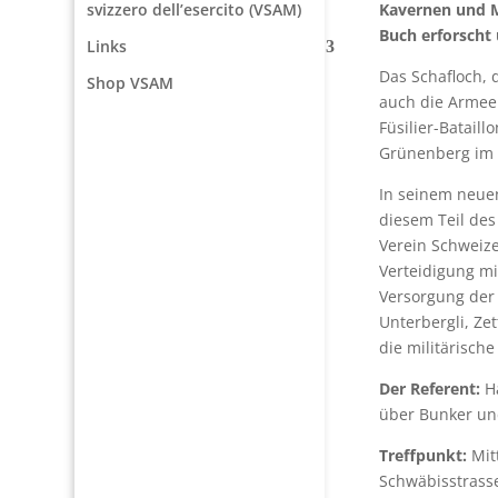
Kavernen und Mi
svizzero dell’esercito (VSAM)
Buch erforscht 
Links
Das Schafloch, 
Shop VSAM
auch die Armee 
Füsilier-Batail
Grünenberg im 
In seinem neue
diesem Teil des
Verein Schweize
Verteidigung m
Versorgung der
Unterbergli, Zet
die militärisch
Der Referent:
Ha
über Bunker un
Treffpunkt:
Mit
Schwäbisstrasse