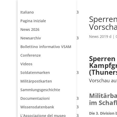
Italiano
Sperre
Pagina iniziale
Vorscha
News 2026
News 2019 d
|
Newsarchiv
Bollettino informativo VSAM
Conferenze
Sperren
Kampfg
Videos
(Thuner
Soldatenmarken
Vorschau au
Militärpostkarten
Sammlungsgeschichte
Militärb
Documentazioni
im Schaf
Wissensdatenbank
Die 3. Division
L’Associazione del museo