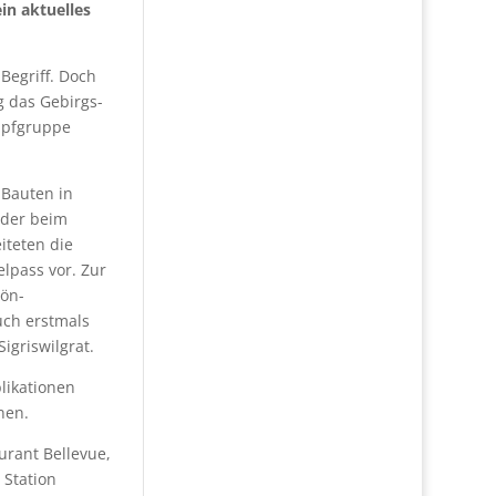
in aktuelles
Begriff. Doch
g das Gebirgs-
ampfgruppe
 Bauten in
lder beim
iteten die
lpass vor. Zur
rön-
auch erstmals
igriswilgrat.
likationen
nen.
urant Bellevue,
 Station