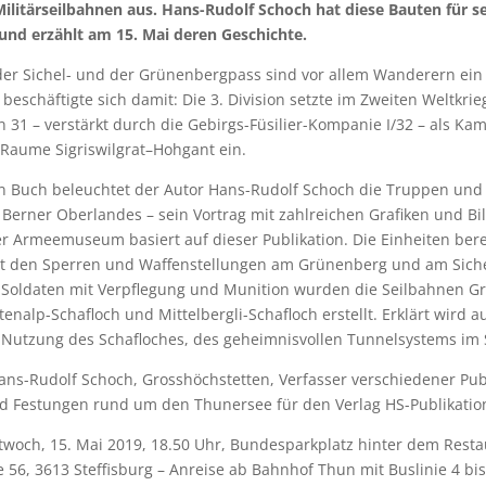
litärseilbahnen aus. Hans-Rudolf Schoch hat diese Bauten für se
und erzählt am 15. Mai deren Geschichte.
der Sichel- und der Grünenbergpass sind vor allem Wanderern ein 
beschäftigte sich damit: Die 3. Division setzte im Zweiten Weltkrie
lon 31 – verstärkt durch die Gebirgs-Füsilier-Kompanie I/32 – als K
Raume Sigriswilgrat–Hohgant ein.
n Buch beleuchtet der Autor Hans-Rudolf Schoch die Truppen und
 Berner Oberlandes – sein Vortrag mit zahlreichen Grafiken und Bi
r Armeemuseum basiert auf dieser Publikation. Die Einheiten bere
it den Sperren und Waffenstellungen am Grünenberg und am Siche
 Soldaten mit Verpflegung und Munition wurden die Seilbahnen G
tenalp-Schafloch und Mittelbergli-Schafloch erstellt. Erklärt wird 
e Nutzung des Schafloches, des geheimnisvollen Tunnelsystems im S
ns-Rudolf Schoch, Grosshöchstetten, Verfasser verschiedener Pub
d Festungen rund um den Thunersee für den Verlag HS-Publikatio
twoch, 15. Mai 2019, 18.50 Uhr, Bundesparkplatz hinter dem Resta
 56, 3613 Steffisburg – Anreise ab Bahnhof Thun mit Buslinie 4 bis