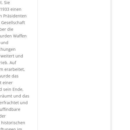
t. Sie
e 1933 einen
n Präsidenten
 Gesellschaft
ber die
wurden Waffen
- und
achungen
rweitert und
rieb. Auf
m erarbeitet,
 wurde das
 einer
d sein Ende,
geräumt und das
erfrachtet und
uffindbare
der
 historischen
tiftungen im