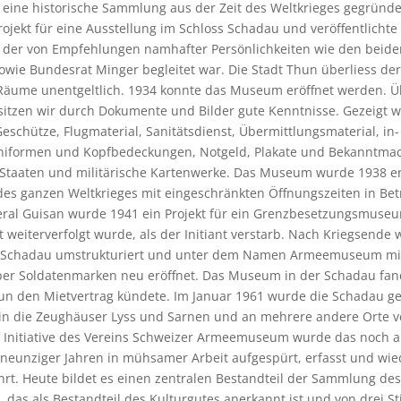
r eine historische Sammlung aus der Zeit des Weltkrieges gegründe
Projekt für eine Ausstellung im Schloss Schadau und veröffentlicht
 der von Empfehlungen namhafter Persönlichkeiten wie den beide
sowie Bundesrat Minger begleitet war. Die Stadt Thun überliess der
 Räume unentgeltlich. 1934 konnte das Museum eröffnet werden. Ü
sitzen wir durch Dokumente und Bilder gute Kenntnisse. Gezeigt 
eschütze, Flugmaterial, Sanitätsdienst, Übermittlungsmaterial, in
niformen und Kopfbedeckungen, Notgeld, Plakate und Bekanntm
 Staaten und militärische Kartenwerke. Das Museum wurde 1938 e
es ganzen Weltkrieges mit eingeschränkten Öffnungszeiten in Bet
eral Guisan wurde 1941 ein Projekt für ein Grenzbesetzungsmuseu
t weiterverfolgt wurde, als der Initiant verstarb. Nach Kriegsende
 Schadau umstrukturiert und unter dem Namen Armeemuseum mit
er Soldatenmarken neu eröffnet. Das Museum in der Schadau fan
Thun den Mietvertrag kündete. Im Januar 1961 wurde die Schadau 
 in die Zeughäuser Lyss und Sarnen und an mehrere andere Orte v
f Initiative des Vereins Schweizer Armeemuseum wurde das noch a
 neunziger Jahren in mühsamer Arbeit aufgespürt, erfasst und wie
t. Heute bildet es einen zentralen Bestandteil der Sammlung des
 das als Bestandteil des Kulturgutes anerkannt ist und von drei S