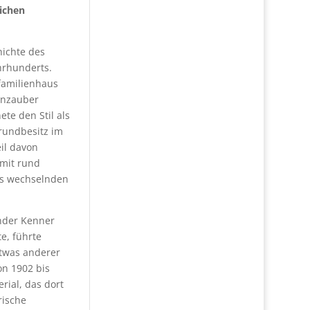
ichen
hichte des
ahrhunderts.
nfamilienhaus
enzauber
te den Stil als
rundbesitz im
eil davon
 mit rund
es wechselnden
nder Kenner
e, führte
etwas anderer
on 1902 bis
erial, das dort
rische