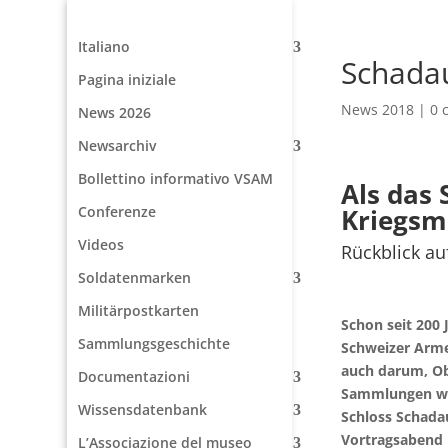
Italiano
Schadau
Pagina iniziale
News 2018
|
0 
News 2026
Newsarchiv
Bollettino informativo VSAM
Als das 
Conferenze
Kriegs
Videos
Rückblick au
Soldatenmarken
Militärpostkarten
Schon seit 200
Sammlungsgeschichte
Schweizer Arme
auch darum, Ob
Documentazioni
Sammlungen wu
Wissensdatenbank
Schloss Schada
Vortragsabend 
L’Associazione del museo