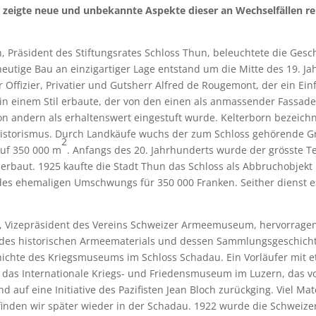
igte neue und unbekannte Aspekte dieser an Wechselfällen re
, Präsident des Stiftungsrates Schloss Thun, beleuchtete die Gesc
heutige Bau an einzigartiger Lage entstand um die Mitte des 19. J
 Offizier, Privatier und Gutsherr Alfred de Rougemont, der ein Ei
in einem Stil erbaute, der von den einen als anmassender Fassad
von andern als erhaltenswert eingestuft wurde. Kelterborn bezeichne
istorismus. Durch Landkäufe wuchs der zum Schloss gehörende G
2
auf 350 000 m
. Anfangs des 20. Jahrhunderts wurde der grösste T
erbaut. 1925 kaufte die Stadt Thun das Schloss als Abbruchobjekt
des ehemaligen Umschwungs für 350 000 Franken. Seither dienst 
, Vizepräsident des Vereins Schweizer Armeemuseum, hervorrage
 des historischen Armeematerials und dessen Sammlungsgeschicht
hichte des Kriegsmuseums im Schloss Schadau. Ein Vorläufer mit 
 das Internationale Kriegs- und Friedensmuseum im Luzern, das v
 auf eine Initiative des Pazifisten Jean Bloch zurückging. Viel Mat
finden wir später wieder in der Schadau. 1922 wurde die Schweize