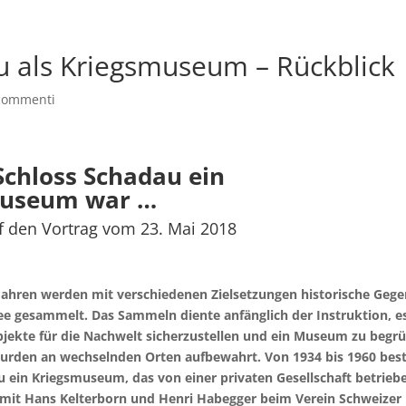
 als Kriegsmuseum – Rückblick
commenti
Schloss Schadau ein
museum war …
f den Vortrag vom 23. Mai 2018
 Jahren werden mit verschiedenen Zielsetzungen historische Geg
e gesammelt. Das Sammeln diente anfänglich der Instruktion, es
jekte für die Nachwelt sicherzustellen und ein Museum zu begrü
rden an wechselnden Orten aufbewahrt. Von 1934 bis 1960 bes
u ein Kriegsmuseum, das von einer privaten Gesellschaft betrieb
mit Hans Kelterborn und Henri Habegger beim Verein Schweizer