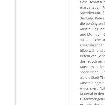
Gesellschaft fü
erarbeitet ein 
Spendenaufruf,
der Eidg. Räte 
die benötigten
Ausstellung be
und Munition, G
ausländische U
kriegführender
blieb während d
Befehl von Gen
das jedoch nich
Museum in der
Sonderschau üb
als die Stadt 
Ausstellunggut
eingelagert. Au
Material in den
zusammengeführ
Armeematerials,