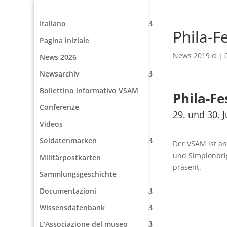
Italiano
Phila-Fe
Pagina iniziale
News 2019 d
|
News 2026
Newsarchiv
Bollettino informativo VSAM
Phila-Fe
Conferenze
29. und 30. 
Videos
Soldatenmarken
Der VSAM ist a
und Simplonbri
Militärpostkarten
präsent.
Sammlungsgeschichte
Documentazioni
Wissensdatenbank
L’Associazione del museo