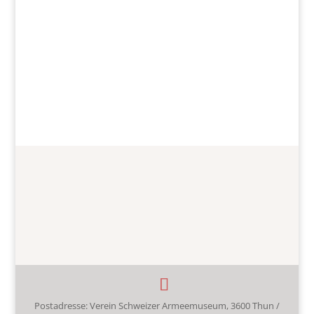
Postadresse: Verein Schweizer Armeemuseum, 3600 Thun /