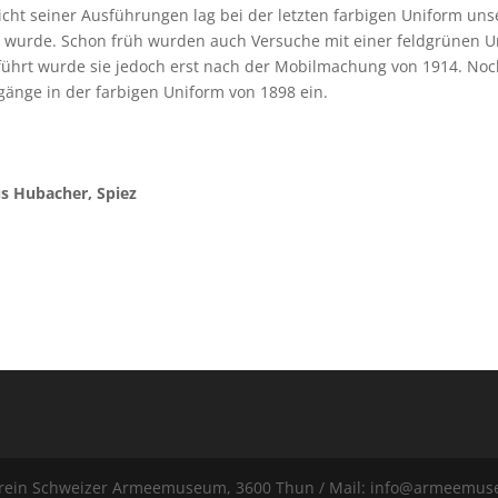
ht seiner Ausführungen lag bei der letzten farbigen Uniform uns
t wurde. Schon früh wurden auch Versuche mit einer feldgrünen 
führt wurde sie jedoch erst nach der Mobilmachung von 1914. Noc
rgänge in der farbigen Uniform von 1898 ein.
s Hubacher, Spiez
erein Schweizer Armeemuseum, 3600 Thun / Mail: info@armeemu