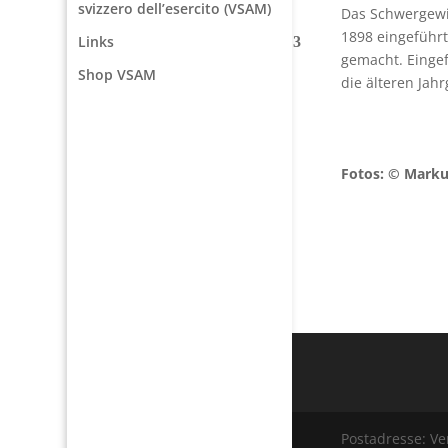
svizzero dell’esercito (VSAM)
Das Schwergewic
1898 eingeführ
Links
gemacht. Einge
Shop VSAM
die älteren Jah
Fotos: © Marku
Postadresse: V