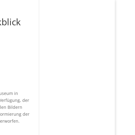
kblick
museum in
Verfügung, der
elen Bildern
iformierung der
terworfen.