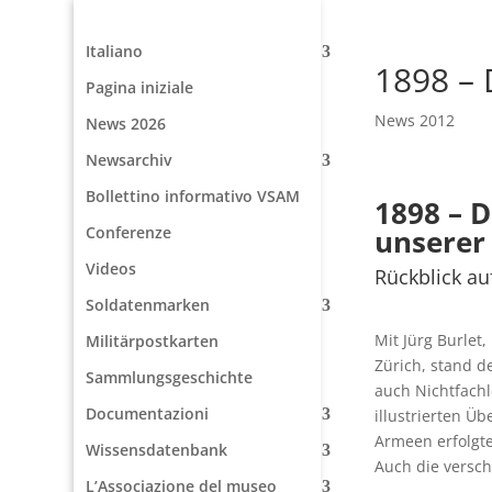
Italiano
1898 – 
Pagina iniziale
News 2012
News 2026
Newsarchiv
Bollettino informativo VSAM
1898 – D
Conferenze
unserer
Videos
Rückblick au
Soldatenmarken
Mit Jürg Burle
Militärpostkarten
Zürich, stand d
Sammlungsgeschichte
auch Nichtfachl
Documentazioni
illustrierten Ü
Armeen erfolgt
Wissensdatenbank
Auch die versc
L’Associazione del museo