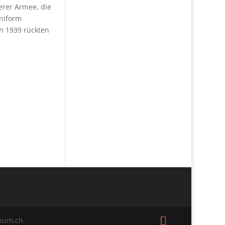
erer Armee, die
Uniform
h 1939 rückten
seum.ch